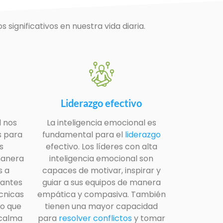
significativos en nuestra vida diaria.
Liderazgo efectivo
l nos
La inteligencia emocional es
s para
fundamental para el
liderazgo
s
efectivo. Los líderes con alta
manera
inteligencia emocional son
s a
capaces de motivar, inspirar y
nantes
guiar a sus equipos de manera
cnicas
empática y compasiva. También
lo que
tienen una mayor capacidad
 calma
para
resolver conflictos
y tomar