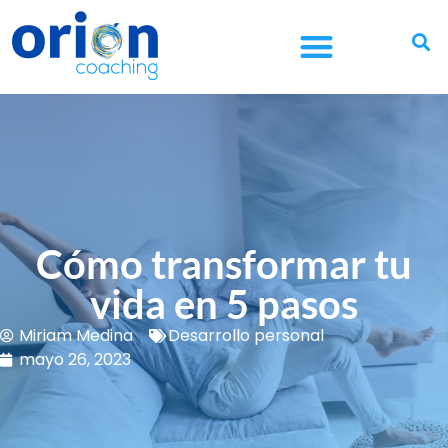
¿CUÁL ES TU OBJETIVO?
¿ERES EMPRESA?
¿ERES FUNDACIÓN?
​Cómo transformar tu
vida en 5 pasos
Miriam Medina
Desarrollo personal
mayo 26, 2023