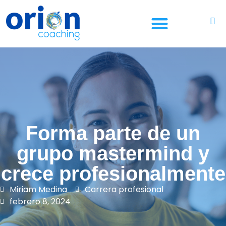
¿CUÁL ES TU OBJETIVO?
¿ERES EMPRESA?
¿ERES FUNDACIÓN?
Forma parte de un
grupo mastermind y
crece profesionalmente
Miriam Medina
Carrera profesional
febrero 8, 2024