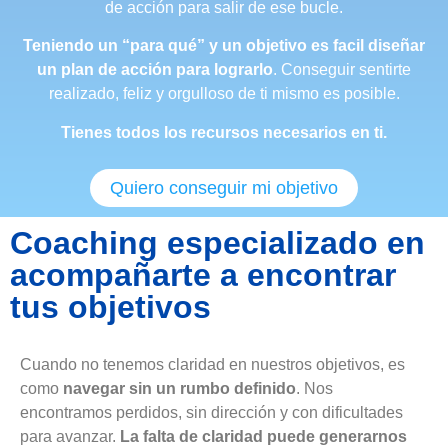
de acción para salir de ese bucle.
Teniendo un “para qué” y un objetivo es facil diseñar
un plan de acción para lograrlo
.
Conseguir sentirte
realizado, feliz y orgulloso de ti mismo es posible.
Tienes todos los recursos necesarios en ti.
Quiero conseguir mi objetivo
Coaching especializado en
acompañarte a encontrar
tus objetivos
Cuando no tenemos claridad en nuestros objetivos, es
como
navegar sin un rumbo definido
. Nos
encontramos perdidos, sin dirección y con dificultades
para avanzar.
La falta de claridad puede generarnos