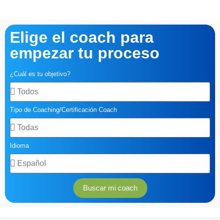
Elige el coach para
empezar tu proceso
¿Cuál es tu objetivo?
Tipo de Coaching/Certificación Coach
Idioma
Buscar mi coach