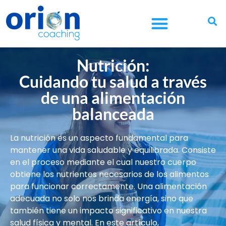
¿CUÁL ES TU OBJETIVO?
¿ERES EMPRESA?
¿ERES FUNDACIÓN?
Nutrición:
Cuidando tu salud a través
de una alimentación
balanceada
La nutrición es un aspecto fundamental para
mantener una vida saludable y equilibrada. Consiste
en el proceso mediante el cual nuestro cuerpo
obtiene los nutrientes necesarios de los alimentos
para funcionar correctamente. Una alimentación
adecuada no solo nos brinda energía, sino que
también tiene un impacto significativo en nuestra
salud física y mental. En este artículo,