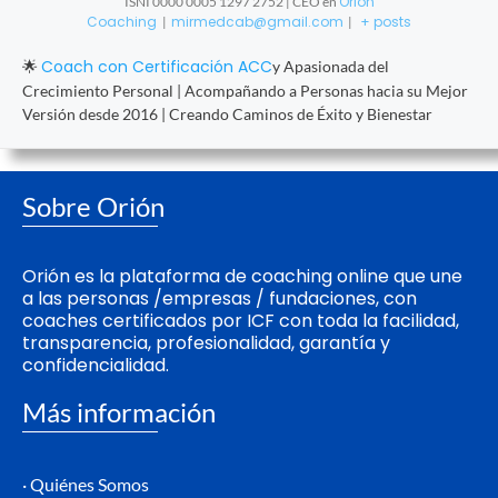
Orión
ISNI 0000 0005 1297 2752 | CEO
en
Coaching
mirmedcab@gmail.com
+ posts
|
|
Coach con Certificación ACC
🌟
y Apasionada del
Crecimiento Personal | Acompañando a Personas hacia su Mejor
Versión desde 2016 | Creando Caminos de Éxito y Bienestar
Sobre Orión
Orión es la plataforma de coaching online que une
a las personas /empresas / fundaciones, con
coaches certificados por ICF con toda la facilidad,
transparencia, profesionalidad, garantía y
confidencialidad.
Más información
· Quiénes Somos