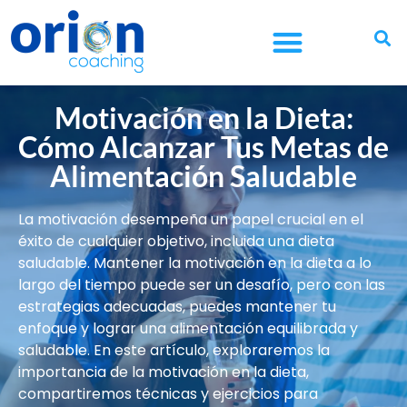
¿CUÁL ES TU OBJETIVO?
¿ERES EMPRESA?
¿ERES FUNDACIÓN?
Motivación en la Dieta:
Cómo Alcanzar Tus Metas de
Alimentación Saludable
La motivación desempeña un papel crucial en el
éxito de cualquier objetivo, incluida una dieta
saludable. Mantener la motivación en la dieta a lo
largo del tiempo puede ser un desafío, pero con las
estrategias adecuadas, puedes mantener tu
enfoque y lograr una alimentación equilibrada y
saludable. En este artículo, exploraremos la
importancia de la motivación en la dieta,
compartiremos técnicas y ejercicios para