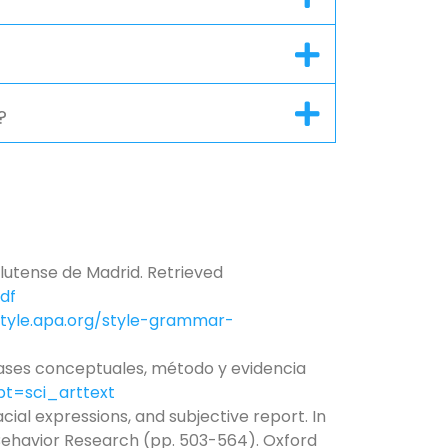
?
plutense de Madrid. Retrieved
df
style.apa.org/style-grammar-
bases conceptuales, método y evidencia
ipt=sci_arttext
cial expressions, and subjective report. In
l Behavior Research (pp. 503-564). Oxford