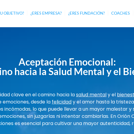
TU OBJETIVO?
¿ERES EMPRESA?
¿ERES FUNDACIÓN?
COACHES
Aceptación Emocional:
no hacia la Salud Mental y el B
idad clave en el camino hacia la
salud mental
y el
bienes
 emociones, desde la
felicidad
y el amor hasta la tristez
es incómodas, lo que puede llevar a un mayor malestar y 
emociones, sin juzgarlas ni intentar cambiarlas. En Orión
nes es esencial para cultivar una mayor autenticidad, re