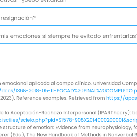
 resignación?
s emociones si siempre he evitado enfrentarlas
ación emocional aplicada al campo clínico. Universidad Com
t/docs/1368-2018-05-11-FOCAD%20FINAL%20COMPLETO.p
 (2023). Reference examples. Retrieved from
https://apa
ía de la Aceptación-Rechazo Interpersonal (IPARTheory): 
lo.isciii.es/scielo.php?pid=S1578-908X2014000200001&scr
The structure of emotion: Evidence from neurophysiology, fa
 Scherer (Eds.), The New Handbook of Methods in Nonverba