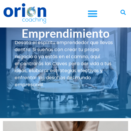
¿CUÁL ES TU OBJETIVO?
¿ERES EMPRESA?
¿ERES FUNDACIÓN?
Emprendimiento
Desata el espíritu emprendedor que llevas
dentro. Si sueñas con crear tu propio
negocio o ya estás en el camino, aquí
encontrarás las claves para dar vida a tus
ideas, elaborar estrategias efectivas y
enfrentar los desafíos del mundo
empresarial.